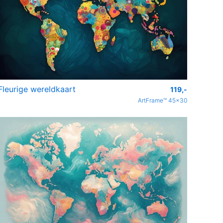
Fleurige wereldkaart
119,-
ArtFrame™ 45x30