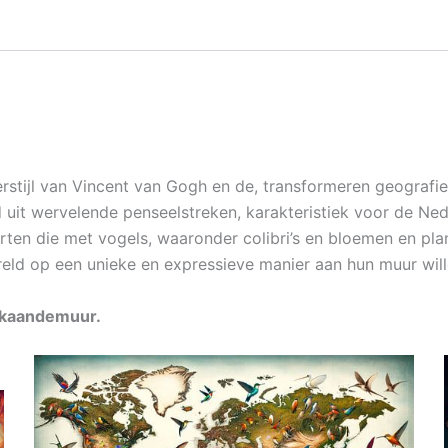
rstijl van Vincent van Gogh en de, transformeren geografi
it wervelende penseelstreken, karakteristiek voor de Nede
en die met vogels, waaronder colibri’s en bloemen en plant
ereld op een unieke en expressieve manier aan hun muur wil
erkaandemuur.