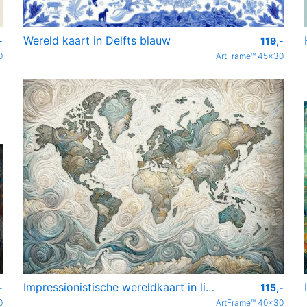
Wereld kaart in Delfts blauw
-
119,-
0
ArtFrame™ 45x30
Impressionistische wereldkaart in lichte kleuren
-
115,-
0
ArtFrame™ 40x30