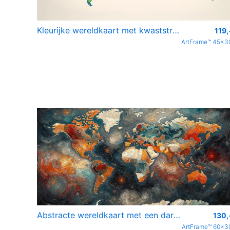
Kleurijke wereldkaart met kwaststreken
119,
ArtFrame™ 45x3
Abstracte wereldkaart met een dark industrial kleurenpalette
130,
ArtFrame™ 60x3