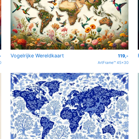
Vogelrijke Wereldkaart
-
119,-
0
ArtFrame™ 45x30