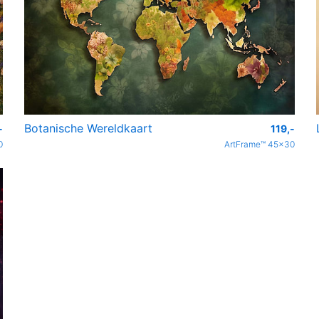
Botanische Wereldkaart
-
119,-
0
ArtFrame™ 45x30