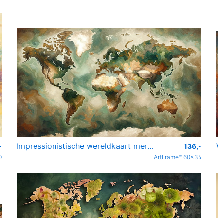
Impressionistische wereldkaart mer Wabi Sabi kleuren
-
136,-
0
ArtFrame™ 60x35