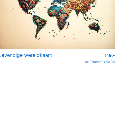
Levendige wereldkaart
119,-
ArtFrame™ 45x30