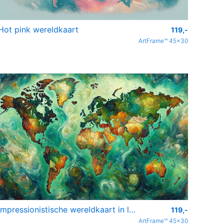
Hot pink wereldkaart
119,-
ArtFrame™ 45x30
Impressionistische wereldkaart in levendige groene stijl
119,-
ArtFrame™ 45x30